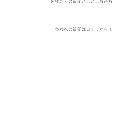
皆様からの質問どしどしお待ち
すわわへの質問は
コチラから！